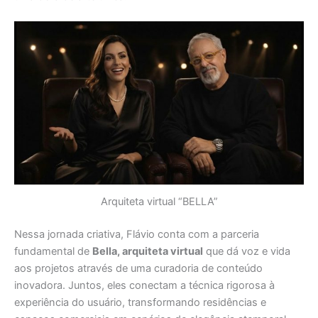
Arquiteta virtual “BELLA”
Nessa jornada criativa, Flávio conta com a parceria
fundamental de
Bella, arquiteta virtual
que dá voz e vida
aos projetos através de uma curadoria de conteúdo
inovadora. Juntos, eles conectam a técnica rigorosa à
experiência do usuário, transformando residências e