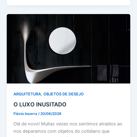
,
ARQUITETURA
OBJETOS DE DESEJO
O LUXO INUSITADO
Flávio Inserra
/
20/06/2026
Olá de novo! Muitas vezes nos sentimos atraídos ao
nos deparamos com objetos do cotidiano que